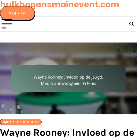
hulkhogansmainevent.com
Skip
to
Sign In
content
IMPACT OP VOETBAL
Wayne Rooney: Invloed op de