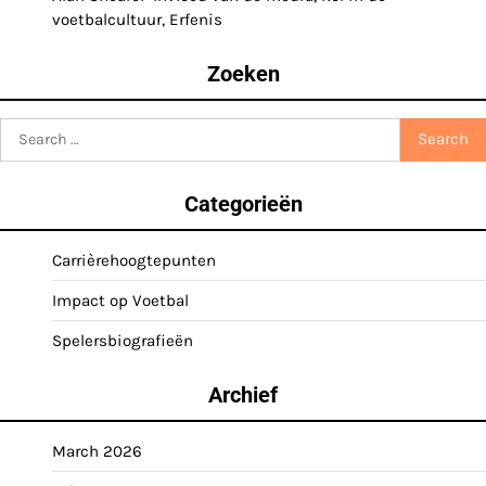
voetbalcultuur, Erfenis
Zoeken
Search
for:
Categorieën
Carrièrehoogtepunten
Impact op Voetbal
Spelersbiografieën
Archief
March 2026