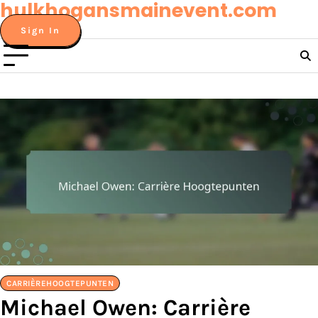
hulkhogansmainevent.com
Skip
to
Sign In
content
CARRIÈREHOOGTEPUNTEN
Michael Owen: Carrière