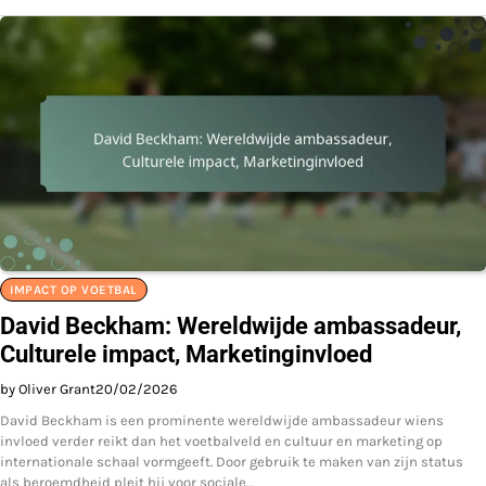
IMPACT OP VOETBAL
David Beckham: Wereldwijde ambassadeur,
Culturele impact, Marketinginvloed
by Oliver Grant
20/02/2026
David Beckham is een prominente wereldwijde ambassadeur wiens
invloed verder reikt dan het voetbalveld en cultuur en marketing op
internationale schaal vormgeeft. Door gebruik te maken van zijn status
als beroemdheid pleit hij voor sociale…