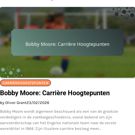
CARRIÈREHOOGTEPUNTEN
Bobby Moore: Carrière Hoogtepunten
by Oliver Grant
23/02/2026
Bobby Moore wordt algemeen beschouwd als een van de grootste
verdedigers in de voetbalgeschiedenis, vooral bekend om zijn
aanvoerderschap van het Engelse nationale team naar de eerste
wereldtitel in 1966. Zijn illustere carrière besloeg meer…