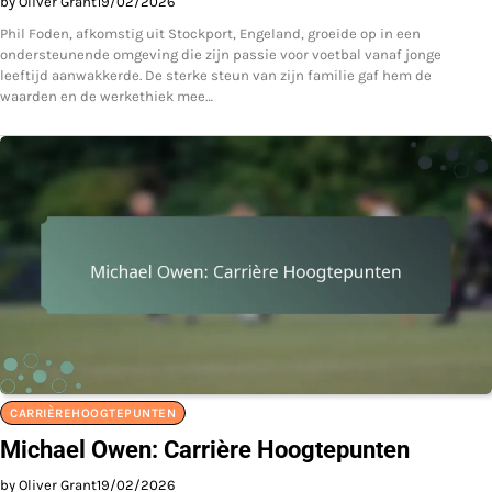
by Oliver Grant
19/02/2026
Phil Foden, afkomstig uit Stockport, Engeland, groeide op in een
ondersteunende omgeving die zijn passie voor voetbal vanaf jonge
leeftijd aanwakkerde. De sterke steun van zijn familie gaf hem de
waarden en de werkethiek mee…
CARRIÈREHOOGTEPUNTEN
Michael Owen: Carrière Hoogtepunten
by Oliver Grant
19/02/2026