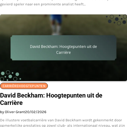
gevierd speler naar een prominente analist heeft…
CARRIÈREHOOGTEPUNTEN
David Beckham: Hoogtepunten uit de
Carrière
by Oliver Grant
20/02/2026
De illustere voetbalcarrière van David Beckham wordt gekenmerkt door
opmerkelijke prestaties op zowel club- als internationaal niveau, wat zijn