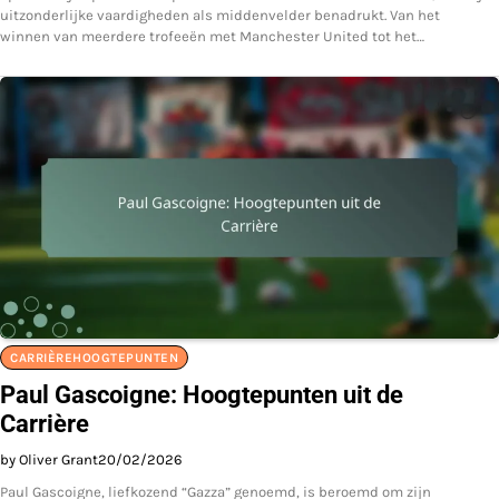
uitzonderlijke vaardigheden als middenvelder benadrukt. Van het
winnen van meerdere trofeeën met Manchester United tot het…
CARRIÈREHOOGTEPUNTEN
Paul Gascoigne: Hoogtepunten uit de
Carrière
by Oliver Grant
20/02/2026
Paul Gascoigne, liefkozend “Gazza” genoemd, is beroemd om zijn