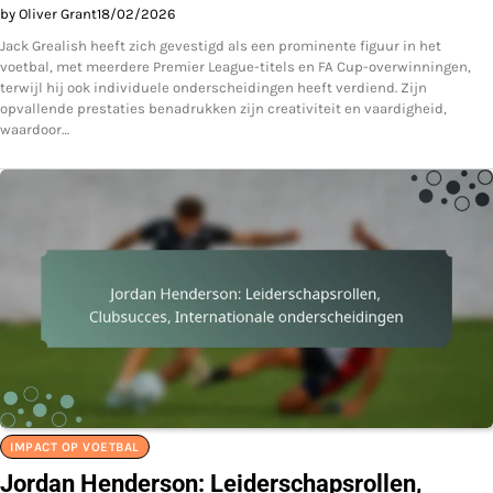
by Oliver Grant
18/02/2026
Jack Grealish heeft zich gevestigd als een prominente figuur in het
voetbal, met meerdere Premier League-titels en FA Cup-overwinningen,
terwijl hij ook individuele onderscheidingen heeft verdiend. Zijn
opvallende prestaties benadrukken zijn creativiteit en vaardigheid,
waardoor…
IMPACT OP VOETBAL
Jordan Henderson: Leiderschapsrollen,