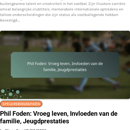
buitengewone talent en creativiteit in het voetbal. Zijn illustere carrière
omvat belangrijke clubtitels, memorabele internationale optredens en
talloze onderscheidingen die zijn status als voetballegende hebben
bevestigd.…
SPELERSBIOGRAFIEËN
Phil Foden: Vroeg leven, Invloeden van de
familie, Jeugdprestaties