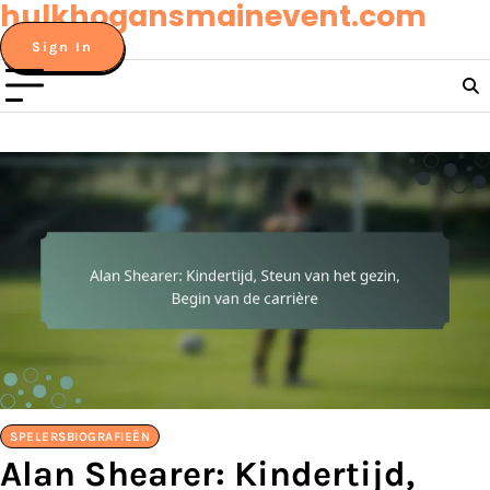
hulkhogansmainevent.com
Skip
to
Sign In
content
SPELERSBIOGRAFIEËN
Alan Shearer: Kindertijd,